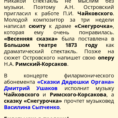
Никакой спектакль не мыслим без
музыки. Поэтому А.Н. Островский
пригласил к работе П.И.
Чайковского
.
Молодой композитор за три недели
написал
сюиту
к драме
«Снегурочка»
,
которая ему очень понравилась.
«Весенняя сказка»
была поставлена в
Большом театре 1873 году
как
драматический спектакль. Позже на
сюжет Островского напишет свою
оперу
Н.А.
Римский-Корсаков
.
В концерте филармонического
абонемента
«Сказки Дядюшки Органа»
Дмитрий Ушаков
исполнит музыку
Чайковского
и
Римского-Корсакова
, а
сказку «Снегурочка»
прочтет музыковед
Василина Сыпченко
.