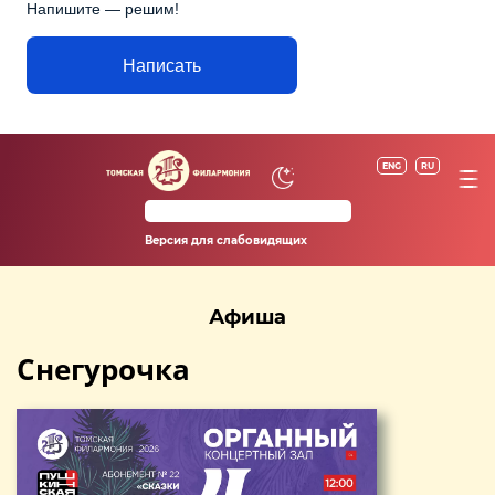
Напишите — решим!
Написать
ENG
RU
Версия для слабовидящих
Афиша
Снегурочка