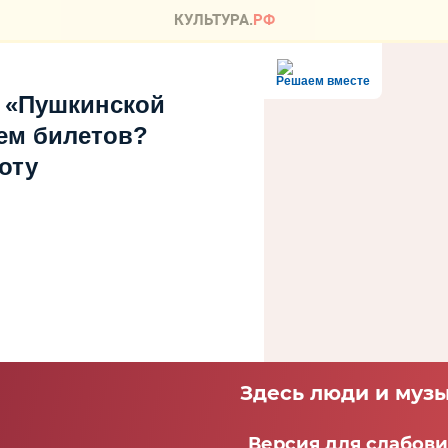
Решаем вместе
 «Пушкинской
ем билетов?
оту
Здесь люди и музы
Версия для слабов