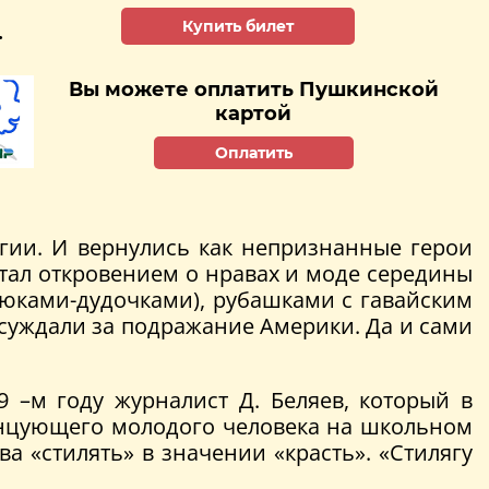
Купить билет
.
Вы можете оплатить Пушкинской
картой
Оплатить
ьгии. И вернулись как непризнанные герои
тал откровением о нравах и моде середины
рюками-дудочками), рубашками с гавайским
осуждали за подражание Америки. Да и сами
9 –м году журналист Д. Беляев, который в
анцующего молодого человека на школьном
а «стилять» в значении «красть». «Стилягу