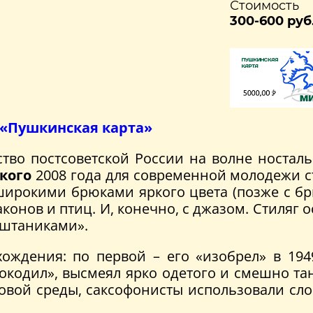
Стоимость
300-600 руб
«Пушкинская карта»
ство постсоветской России на волне ностал
кого
2008 года для современной молодежи с
с широкими брюками яркого цвета (позже с б
конов и птиц. И, конечно, с джазом. Стиляг 
«штаниками».
ождения: по первой – его «изобрел» в 194
рокодил», высмеял ярко одетого и смешно т
овой среды, саксофонисты использовали слов