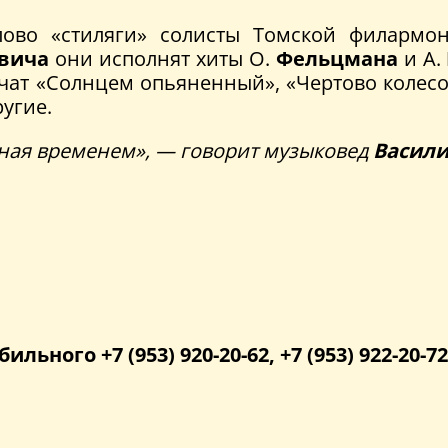
ово «стиляги» солисты Томской филарм
вича
они исполнят хиты О.
Фельцмана
и А.
учат «Солнцем опьяненный», «Чертово колесо»
ругие.
нная временем», — говорит музыковед
Васили
бильного +7 (953) 920-20-62, +7 (953) 922-20-72