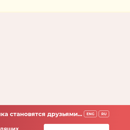
ка становятся друзьями...
ENG
RU
идящих