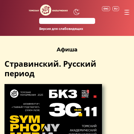
ENG
RU
Версия для слабовидящих
Афиша
Стравинский. Русский
период