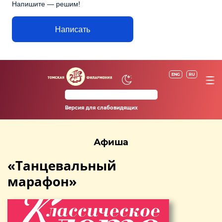
Напишите — решим!
Написать
ENG
RU
Версия для слабовидящих
Афиша
«Танцевальный
марафон»