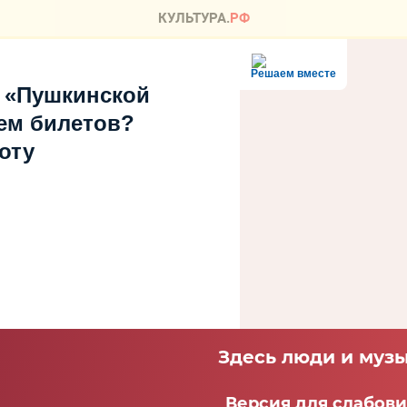
Решаем вместе
 «Пушкинской
ем билетов?
оту
Здесь люди и музы
Версия для слабов