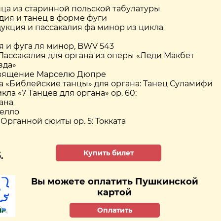
анца из старинной польской табулатуры
дия и танец в форме фуги
дукция и пассакалия фа минор из цикла
я и фуга ля минор, BWV 543
 Пассакалия для органа из оперы «Леди Макбет
зда»
священие Марселю Дюпре
ла «Библейские танцы» для органа: Танец Суламифи
икла «7 Танцев для органа» op. 60:
ана
релло
з Органной сюиты ор. 5: Токката
Купить билет
.
Вы можете оплатить Пушкинской
картой
Оплатить