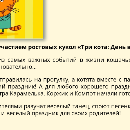
частием ростовых кукол «Три кота: День 
о из самых важных событий в жизни кошач
сновательно…
правилась на прогулку, а котята вместе с 
й праздник! А для любого хорошего празд
утра Карамелька, Коржик и Компот начали гот
рителями разучат веселый танец, споют песен
 и веселый праздник для своих родителей!