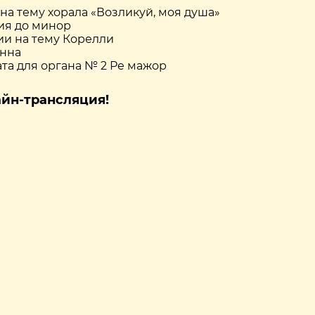
 на тему хорала «Возликуй, моя душа»
лия до минор
ии на тему Корелли
анна
ата для органа № 2 Ре мажор
айн-трансляция!