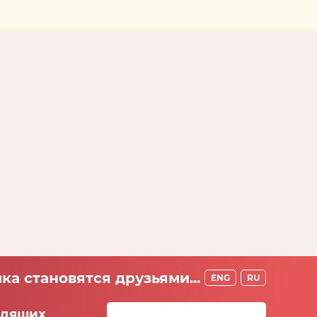
ка становятся друзьями...
ENG
RU
идящих