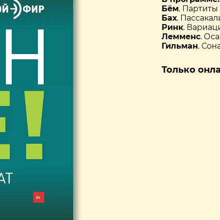
Бём
. Партиты
Бах
. Пассака
Ринк
. Вариац
Лемменс
. Ос
Гильман
. Сон
Только онл