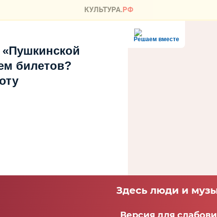
Решаем вместе
 «Пушкинской
ем билетов?
оту
Здесь люди и музы
Версия для слабов