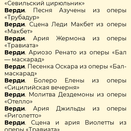
«Севильский цирюльник»
Верди
. Песня Азучены из оперы
«Трубадур»
Верди
. Сцена Леди Макбет из оперы
«Макбет»
Верди
. Ария Жермона из оперы
«Травиата»
Верди
. Ариозо Ренато из оперы «Бал
— маскарад»
Верди
. Песенка Оскара из оперы «Бал-
маскарад»
Верди
. Болеро Елены из оперы
«Сицилийская вечерня»
Верди
. Молитва Дездемоны из оперы
«Отелло»
Верди
. Ария Джильды из оперы
«Риголетто»
Верди
. Сцена и ария Виолетты из
оперы «Травиата»