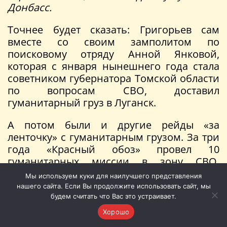
Донбасс.
Точнее будет сказать: Григорьев сам
вместе со своим замполитом по
поисковому отряду Анной Янковой,
которая с января нынешнего года стала
советником губернатора Томской области
по вопросам СВО, доставил
гуманитарный груз в Луганск.
А потом были и другие рейды «за
ленточку» с гуманитарным грузом. За три
года «Красный обоз» провел 10
гуманитарных миссии в зону СВО.
Очередная миссия намечена на 28
Мы используем куки для наилучшего представления
сентября. День воссоединения Луганской
нашего сайта. Если Вы продолжите использовать сайт, мы
и Донецкой республик с Россией Сергей
будем считать что Вас это устраивает.
Григорьев и его замполит Анна Янкова
Хорошо
проведут на месте недавних боев.