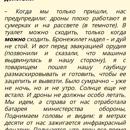
–
Когда мы только пришли, нас
предупредили: дроны плохо работают в
сумерках и на рассвете (в темноте). В
туалет можно сходить, только когда
можно
сходить. Бронежилет надел – и дуй
не стой. И вот перед эвакуацией орудия
(позвонили и сказали, что машина
выдвинулась в нашу сторону), я с
товарищем пошел нашу гаубицу
размаскировывать и готовить, чтобы ее
зацепить и вывезти. Было сумрачно – уже
не ночь, но и не утро. Солнце еще не
встало. И дроны не должны особо летать.
Мы идем, а справа от нас отработала
батарея министерства обороны,
Поднимаем головы и видим: в метрах
десяти от нас зажигается инфракрасный
фонарик. Получается, что дрон все время