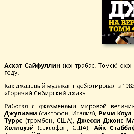
Асхат Сайфуллин
(контрабас, Томск) око
году.
Как джазовый музыкант дебютировал в 1983
«Горячий Сибирский джаз».
Работал с джазменами мировой велич
Джулиани
(саксофон, Италия),
Ричи Коул
Турре
(тромбон, США),
Джесси Джонс Мл
Холлоуэй
(саксофон, США),
Айк Стаббл