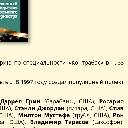
орию по специальности «Контрабас» в 1988
еты… В 1997 году создал популярный проект
,
Дэррел Грин
(барабаны, США),
Росарио
США),
Стэнли Джордан
(гитара, США),
Стив
 США),
Милтон Мустафа
(труба, США),
Рон
ра, США),
Владимир Тарасов
(саксофон),