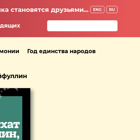
ка становятся друзьями...
ENG
RU
идящих
рмонии
Год единства народов
айфуллин