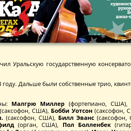
нчил Уральскую государственную консерват
 году. Дальше были собственные трио, квинт
ины:
Малгрю Миллер
(фортепиано, США)
(саксофон, США),
Бобби Уотсон
(саксофон, 
.
(саксофон, США),
Билл Эванс
(саксофон,
филд
(орган, США),
Пол Болленбек
(гита