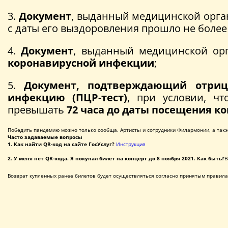
3.
Документ
, выданный медицинской орг
с даты его выздоровления прошло не более
4.
Документ
, выданный медицинской ор
коронавирусной инфекции
;
5.
Документ, подтверждающий отриц
инфекцию (ПЦР-тест)
, при условии, ч
превышать
72 часа до даты посещения к
Победить пандемию можно только сообща. Артисты и сотрудники Филармонии, а также
Часто задаваемые вопросы
1. Как найти QR-код на сайте ГосУслуг?
Инструкция
2. У меня нет QR-кода. Я покупал билет на концерт до 8 ноября 2021. Как быть?
В
Возврат купленных ранее билетов будет осуществляться согласно принятым правил