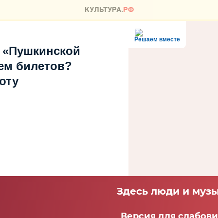
Решаем вместе
 «Пушкинской
ем билетов?
оту
Здесь люди и музы
Версия для слабов