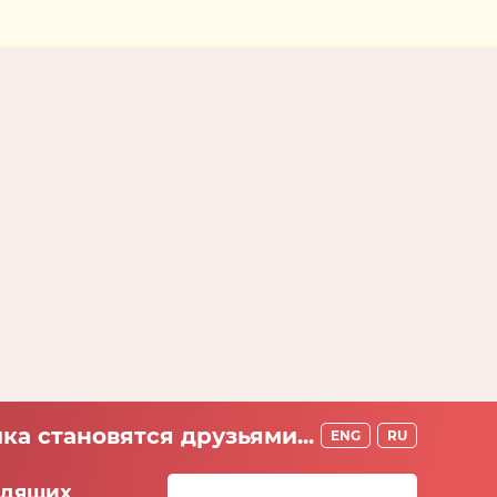
ка становятся друзьями...
ENG
RU
идящих