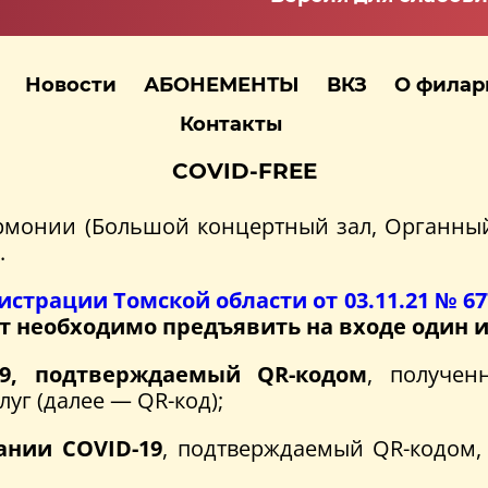
Новости
АБОНЕМЕНТЫ
ВКЗ
О фила
Контакты
COVID-FREE
монии (Большой концертный зал, Органны
.
страции Томской области от 03.11.21 № 67
удет необходимо предъявить на входе один
19, подтверждаемый QR-кодом
, получен
уг (далее — QR-код);
ании COVID-19
, подтверждаемый QR-кодом,