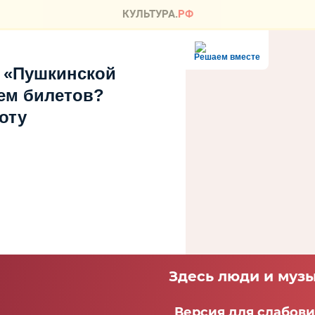
Решаем вместе
 «Пушкинской
ем билетов?
оту
Здесь люди и музы
Версия для слабов