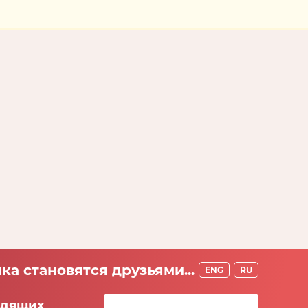
ка становятся друзьями...
ENG
RU
идящих