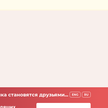
ка становятся друзьями...
ENG
RU
идящих