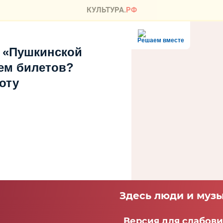
Решаем вместе
 «Пушкинской
ем билетов?
оту
Здесь люди и музы
Версия для слабов