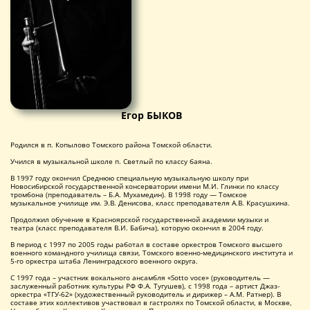
Егор БЫКОВ
Родился в п. Копылово Томского района Томской области.
Учился в музыкальной школе п. Светлый по классу баяна.
В 1997 году окончил Среднюю специальную музыкальную школу при
Новосибирской государственной консерватории имени М.И. Глинки по классу
тромбона (преподаватель – Б.А. Мухамедин). В 1998 году — Томское
музыкальное училище им. Э.В. Денисова, класс преподавателя А.В. Красушкина.
Продолжил обучение в Красноярской государственной академии музыки и
театра (класс преподавателя В.И. Бабича), которую окончил в 2004 году.
В период с 1997 по 2005 годы работал в составе оркестров Томского высшего
военного командного училища связи, Томского военно-медицинского института и
5-го оркестра штаба Ленинградского военного округа.
С 1997 года – участник вокального ансамбля «Sotto voce» (руководитель —
заслуженный работник культуры РФ Ф.А. Тугушев), с 1998 года – артист Джаз-
оркестра «ТГУ-62» (художественный руководитель и дирижер – А.М. Ратнер). В
составе этих коллективов участвовал в гастролях по Томской области, в Москве,