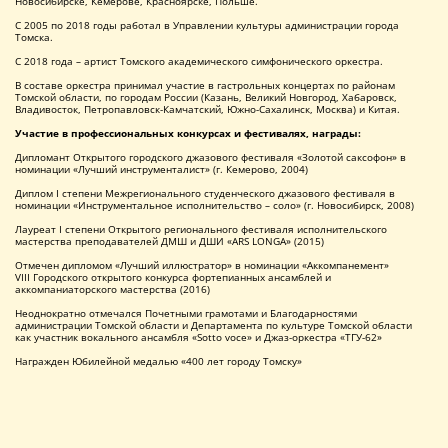
Новосибирске, Кемерове, Красноярске, Польше.
С 2005 по 2018 годы работал в Управлении культуры администрации города
Томска.
С 2018 года – артист Томского академического симфонического оркестра.
В составе оркестра принимал участие в гастрольных концертах по районам
Томской области, по городам России (Казань, Великий Новгород, Хабаровск,
Владивосток, Петропавловск-Камчатский, Южно-Сахалинск, Москва) и Китая.
Участие в профессиональных конкурсах и фестивалях, награды:
Дипломант Открытого городского джазового фестиваля «Золотой саксофон» в
номинации «Лучший инструменталист» (г. Кемерово, 2004)
Диплом I степени Межрегионального студенческого джазового фестиваля в
номинации «Инструментальное исполнительство – соло» (г. Новосибирск, 2008)
Лауреат I степени Открытого регионального фестиваля исполнительского
мастерства преподавателей ДМШ и ДШИ «ARS LONGA» (2015)
Отмечен дипломом «Лучший иллюстратор» в номинации «Аккомпанемент»
VIII Городского открытого конкурса фортепианных ансамблей и
аккомпаниаторского мастерства (2016)
Неоднократно отмечался Почетными грамотами и Благодарностями
администрации Томской области и Департамента по культуре Томской области
как участник вокального ансамбля «Sotto voce» и Джаз-оркестра «ТГУ-62»
Награжден Юбилейной медалью «400 лет городу Томску»