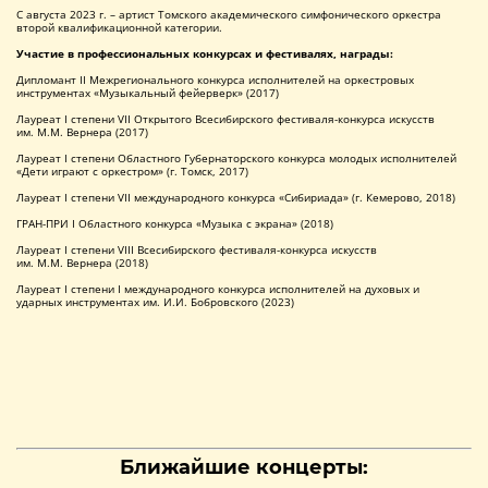
С августа 2023 г. – артист Томского академического симфонического оркестра
второй квалификационной категории.
Участие в профессиональных конкурсах и фестивалях, награды:
Дипломант II Межрегионального конкурса исполнителей на оркестровых
инструментах «Музыкальный фейерверк» (2017)
Лауреат I степени VII Открытого Всесибирского фестиваля-конкурса искусств
им. М.М. Вернера (2017)
Лауреат I степени Областного Губернаторского конкурса молодых исполнителей
«Дети играют с оркестром» (г. Томск, 2017)
Лауреат I степени VII международного конкурса «Сибириада» (г. Кемерово, 2018)
ГРАН-ПРИ I Областного конкурса «Музыка с экрана» (2018)
Лауреат I степени VIII Всесибирского фестиваля-конкурса искусств
им. М.М. Вернера (2018)
Лауреат I степени I международного конкурса исполнителей на духовых и
ударных инструментах им. И.И. Бобровского (2023)
Ближайшие концерты: