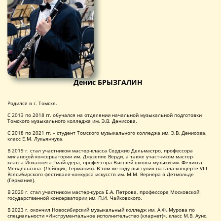
Денис БРЫЗГАЛИН
Родился в г. Томске.
С 2013 по 2018 гг. обучался на отделении начальной музыкальной подготовки
Томского музыкального колледжа им. Э.В. Денисова.
С 2018 по 2021 гг. – студент Томского музыкального колледжа им. Э.В. Денисова,
класс Е.М. Лукьянчука.
В 2019 г. стал участником мастер-класса Серджио Дельмастро, профессора
миланской консерватории им. Джузеппе Верди, а также участником мастер-
класса Йоханнеса Гмайндера, профессора Высшей школы музыки им. Феликса
Мендельсона (Лейпциг, Германия). В том же году выступил на гала-концерте VIII
Всесибирского фестиваля-конкурса искусств им. М.М. Вернера в Детмольде
(Германия).
В 2020 г. стал участником мастер-курса Е.А. Петрова, профессора Московской
государственной консерватории им. П.И. Чайковского.
В 2023 г. окончил Новосибирский музыкальный колледж им. А.Ф. Мурова по
специальности «Инструментальное исполнительство (кларнет)», класс М.В. Аунс.