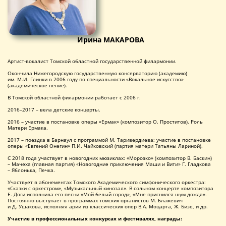
Ирина МАКАРОВА
Артист-вокалист Томской областной государственной филармонии.
Окончила Нижегородскую государственную консерваторию (академию)
им. М.И. Глинки в 2006 году по специальности «Вокальное искусство»
(академическое пение).
В Томской областной филармонии работает с 2006 г.
2016–2017 – вела детские концерты.
2016 – участие в постановке оперы «Ермак» (композитор О. Проститов). Роль
Матери Ермака.
2017 – поездка в Барнаул с программой М. Таривердиева; участие в постановке
оперы «Евгений Онегин» П.И. Чайковский (партия матери Татьяны Лариной).
С 2018 года участвует в новогодних мюзиклах: «Морозко» (композитор В. Баскин)
– Мачеха (главная партия) «Новогодние приключения Маши и Вити» Г. Гладкова
– Яблонька, Печка.
Участвует в абонементах Томского Академического симфонического оркестра:
«Сказки с оркестром», «Музыкальный кинозал». В сольном концерте композитора
Е. Доги исполнила его песни «Мой белый город», «Мне приснился шум дождя».
Постоянно выступает в программах томских органистов М. Блажевич
и Д. Ушакова, исполняя арии из классических опер В.А. Моцарта, Ж. Бизе, и др.
Участие в профессиональных конкурсах и фестивалях, награды: