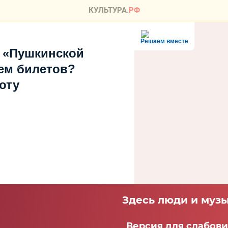
Решаем вместе
 «Пушкинской
ем билетов?
оту
Здесь люди и музы
Версия для слабов