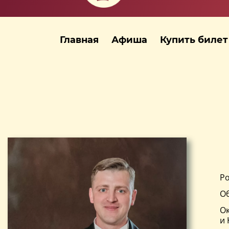
Главная
Афиша
Купить билет
Ро
Об
Ок
и 