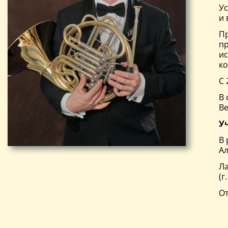
Ус
и 
Пр
пр
ис
ко
С 
В 
Ве
У
В 
Ал
Ла
(г
От