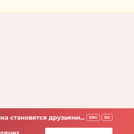
ка становятся друзьями...
ENG
RU
идящих