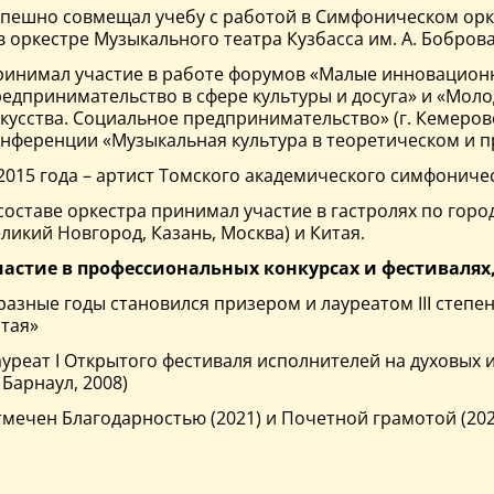
пешно совмещал учебу с работой в Симфоническом орк
в оркестре Музыкального театра Кузбасса им. А. Боброва
инимал участие в работе форумов «Малые инновационн
едпринимательство в сфере культуры и досуга» и «Мол
кусства. Социальное предпринимательство» (г. Кемеров
нференции «Музыкальная культура в теоретическом и п
2015 года – артист Томского академического симфониче
составе оркестра принимал участие в гастролях по горо
ликий Новгород, Казань, Москва) и Китая.
частие в профессиональных конкурсах и фестивалях
разные годы становился призером и лауреатом III степ
тая»
уреат I Открытого фестиваля исполнителей на духовых 
. Барнаул, 2008)
мечен Благодарностью (2021) и Почетной грамотой (202