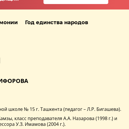
рмонии
Год единства народов
ы
КИФОРОВА
й школе № 15 г. Ташкента (педагог – Л.Р. Бигашева).
зы, класс преподавателя А.А. Назарова (1998 г.) и
сора У.З. Имамова (2004 г.).