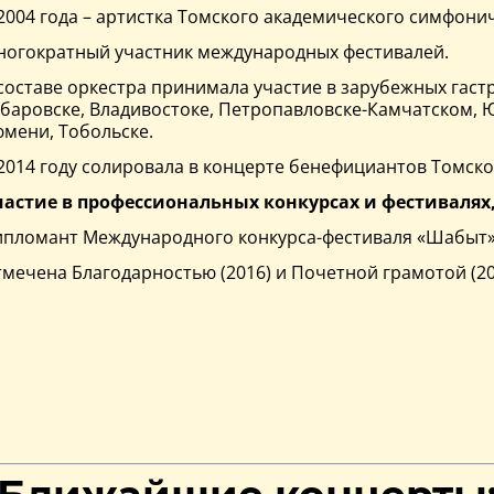
2004 года – артистка Томского академического симфони
ногократный участник международных фестивалей.
составе оркестра принимала участие в зарубежных гастр
баровске, Владивостоке, Петропавловске-Камчатском, 
мени, Тобольске.
2014 году солировала в концерте бенефициантов Томск
частие в профессиональных конкурсах и фестивалях
пломант Международного конкурса-фестиваля «Шабыт» (г
мечена Благодарностью (2016) и Почетной грамотой (20