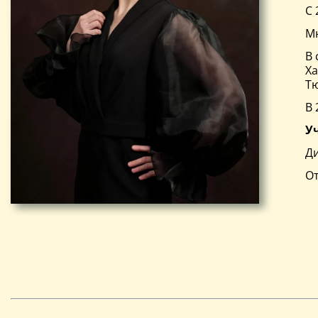
С 
М
В 
Ха
Тю
В 
У
Ди
От