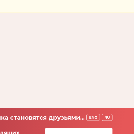
ка становятся друзьями...
ENG
RU
идящих