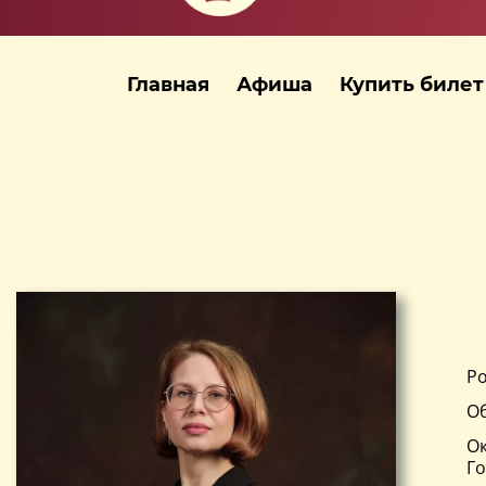
Главная
Афиша
Купить билет
Ро
Об
Ок
Го