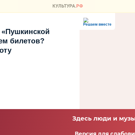
Решаем вместе
 «Пушкинской
ем билетов?
оту
Здесь люди и музы
Версия для слабов