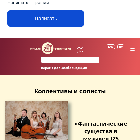
Напишите — решим!
Написать
ENG
RU
Версия для слабовидящих
Коллективы и солисты
«Фантастические
существа в
музыке» (25