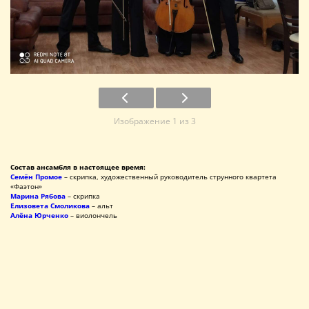
Изображение 1 из 3
Состав ансамбля в настоящее время:
Семён Промое
– скрипка, художественный руководитель струнного квартета
«Фаэтон»
Марина Рябова
– скрипка
Елизовета Смоликова
– альт
Алёна Юрченко
– виолончель