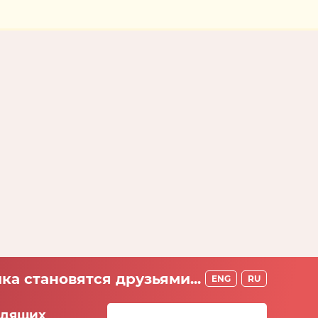
ка становятся друзьями...
ENG
RU
идящих