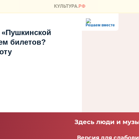
Решаем вместе
 «Пушкинской
ем билетов?
оту
Здесь люди и музы
Версия для слабов