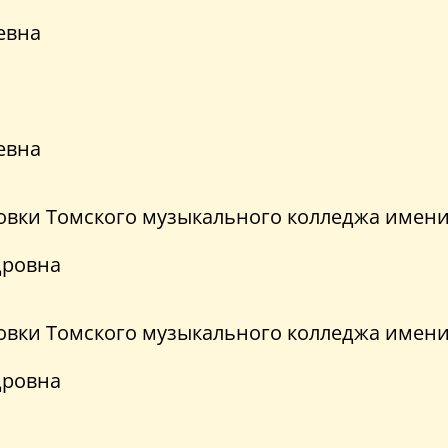
евна
евна
вки Томского музыкального колледжа имени 
дровна
вки Томского музыкального колледжа имени 
дровна