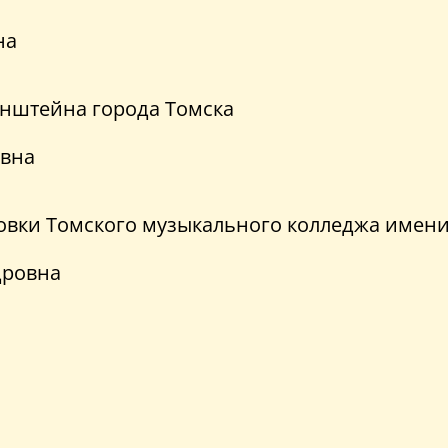
на
бинштейна города Томска
евна
вки Томского музыкального колледжа имени 
дровна