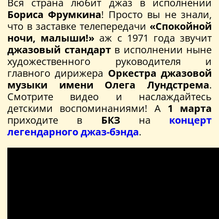
Вся страна любит джаз в исполнении
Бориса Фрумкина
! Просто вы не знали,
что в заставке телепередачи
«Спокойной
ночи, малыши!»
аж с 1971 года звучит
джазовый стандарт
в исполнении ныне
художественного руководителя и
главного дирижера
Оркестра джазовой
музыки имени Олега Лундстрема
.
Смотрите видео и наслаждайтесь
детскими воспоминаниями! А
1 марта
приходите в
БКЗ
на
концерт
легендарного джаз-бэнда
.