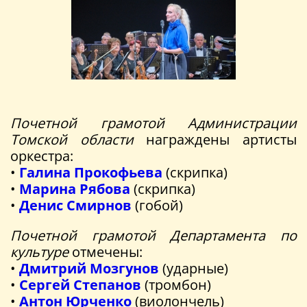
Почетной грамотой Администрации
Томской области
награждены артисты
оркестра:
•
Галина Прокофьева
(скрипка)
•
Марина Рябова
(скрипка)
•
Денис Смирнов
(гобой)
Почетной грамотой Департамента по
культуре
отмечены:
•
Дмитрий Мозгунов
(ударные)
•
Сергей Степанов
(тромбон)
•
Антон Юрченко
(виолончель)