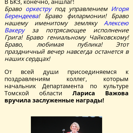
В БКЗ, конечно, аншлаг!
Браво
оркестру
под управлением
Игоря
Берендеева
! Браво филармонии! Браво
нашему именитому земляку
Алексею
Вакеру
за потрясающее исполнение
Грига! Браво гениальному Чайковскому!
Браво, любимая публика! Этот
праздничный вечер навсегда останется в
наших сердцах!
От всей души присоединяемся к
поздравлениям коллег, которым
начальник Департамента по культуре
Томской области
Лариса Важова
вручила заслуженные награды!