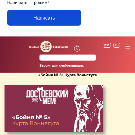
Напишите — решим!
Написать
ENG
RU
Версия для слабовидящих
«Бойня № 5» Курта Воннегута