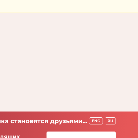
ка становятся друзьями...
ENG
RU
идящих