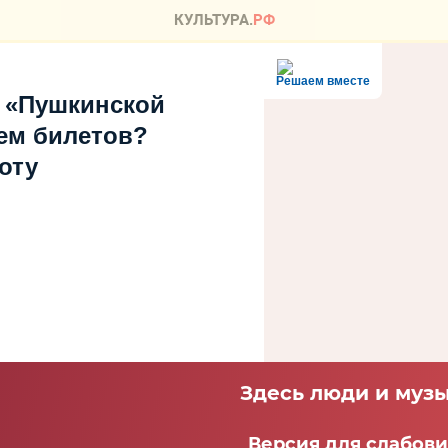
Решаем вместе
 «Пушкинской
ем билетов?
оту
Здесь люди и музы
Версия для слабов