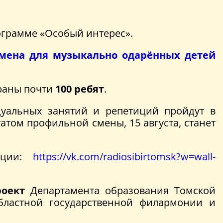
ограмме «Особый интерес».
смена для музыкально одарённых детей
браны почти
100 ребят
.
дуальных занятий и репетиций пройдут в
том профильной смены, 15 августа, станет
анции:
https://vk.com/radiosibirtomsk?w=wall-
роект
Департамента образования Томской
областной государственной филармонии и