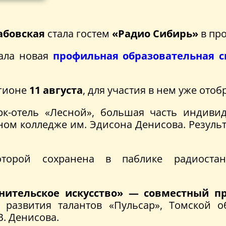
абовская
стала гостем
«Радио Сибирь»
в пр
ала новая
профильная образовательная 
егионе
11 августа
, для участия в нем уже ото
к-отель «Лесной», большая часть индиви
м колледже им. Эдисона Денисова. Результа
оторой сохранена в паблике радиост
нительское искусство» — совместный п
а развития талантов «Пульсар», Томской 
. Денисова.