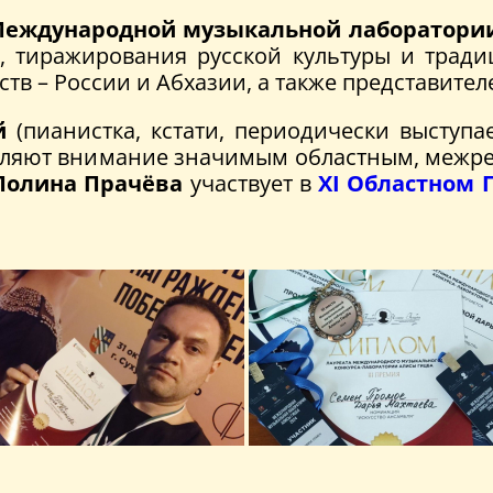
еждународной музыкальной лаборатори
, тиражирования русской культуры и тради
тв – России и Абхазии, а также представите
й
(пианистка, кстати, периодически выступа
деляют внимание значимым областным, межр
Полина Прачёва
участвует в
XI Областном 