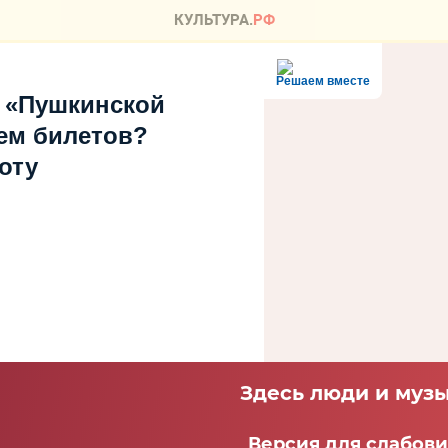
Решаем вместе
 «Пушкинской
ем билетов?
оту
Здесь люди и музы
Версия для слабов