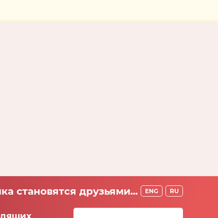
ка становятся друзьями...
ENG
RU
идящих