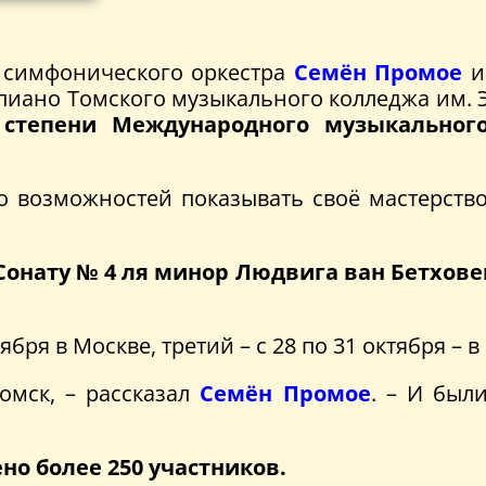
 симфонического оркестра
Семён Промое
и
пиано Томского музыкального колледжа им. Э
I степени Международного музыкально
о возможностей показывать своё мастерств
Сонату № 4 ля минор Людвига ван Бетхове
тября в Москве, третий – с 28 по 31 октября –
омск, – рассказал
Семён Промое
. – И был
ено более 250 участников.