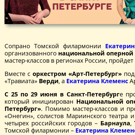
Сопрано Томской филармонии
Екатери
организованного
национальной оперной
мастер-классов в регионах России, пройдет
Вместе с
оркестром «Арт-Петербург»
под
«Травиата»
Верди
, а
Екатерина Клеменс
Ар
С 25 по 29 июня в Санкт-Петербург
е пр
который инициирован
Национальной оп
Петербург»
. Помимо мастер-классов и п
«Онегин», солистов Мариинского театра и
четырех российских городов –
Барнаула
,
Томской филармонии –
Екатерина Клемен