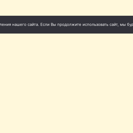
ния нашего сайта. Если Вы продолжите использовать сайт, мы буде
 2011-2026
Св
1-86
фона (Томск): 20-20-72, 20-
953) 920-20-62, +7 (953) 922-
Ленина, 12а