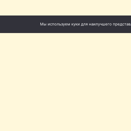
Мы используем куки для наилучшего представле
Томская филармония ©
Приёмная: +7 (3822) 51-5
Кассы с городского теле
20-62
Кассы с мобильного: +7 (
20-72
Наш адрес:
Томск, пл. 