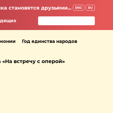
ка становятся друзьями...
ENG
RU
идящих
рмонии
Год единства народов
 «На встречу с оперой»