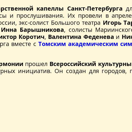
арственной капеллы Санкт-Петербурга
дл
ассы и прослушивания. Их провели в апрел
ссии, экс-солист Большого театра
Игорь Та
»
Инна Барышникова
, солисты Мариинског
иктор Коротич
,
Валентина Феденева
и
Ни
рга вместе с
Томским академическим сим
армонии
прошел
Всероссийский культурны
ных инициатив. Он создан для городов, гд