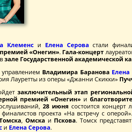
на Клеменс
и
Елена Серова
стали финал
 премией «Онегин»
.
Гала-концерт
лауреато
 в
зале Государственной академической ка
 управлением
Владимира Баранова
Елена
ия Лауретты из оперы «Джанни Скикки»
Пуч
ойдет
заключительный этап региональной
ерной премией «Онегин»
и
благотворит
рослушиваний,
28 июня
состоится концерт 
 финалистов проекта «На встречу с оперой
Томска
,
Омска
и
Пскова
. Томск представя
с
и
Елена Серова
.