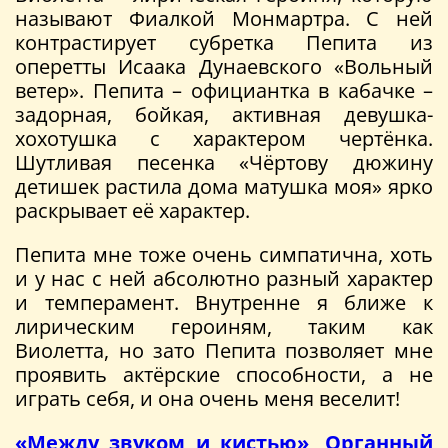
называют Фиалкой Монмартра. С ней
контрастирует субретка Пепита из
оперетты Исаака Дунаевского «Вольный
ветер». Пепита – официантка в кабачке –
задорная, бойкая, активная девушка-
хохотушка с характером чертëнка.
Шутливая песенка «Чëртову дюжину
детишек растила дома матушка моя» ярко
раскрывает её характер.
Пепита мне тоже очень симпатична, хоть
и у нас с ней абсолютно разный характер
и темперамент. Внутренне я ближе к
лирическим героиням, таким как
Виолетта, но зато Пепита позволяет мне
проявить актёрские способности, а не
играть себя, и она очень меня веселит!
«Между звуком и кистью», Органный