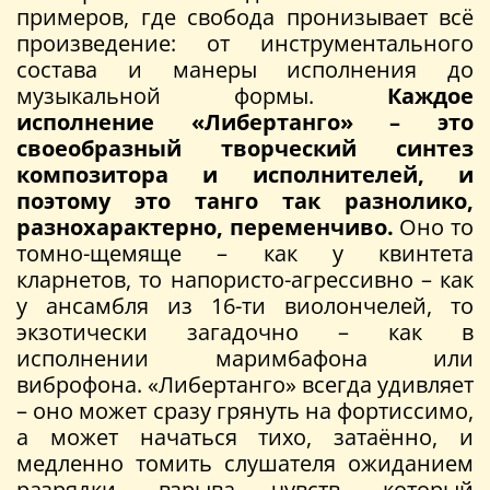
примеров, где свобода пронизывает всё
произведение: от инструментального
состава и манеры исполнения до
музыкальной формы.
Каждое
исполнение «Либертанго» – это
своеобразный творческий синтез
композитора и исполнителей, и
поэтому это танго так разнолико,
разнохарактерно, переменчиво.
Оно то
томно-щемяще – как у квинтета
кларнетов, то напористо-агрессивно – как
у ансамбля из 16-ти виолончелей, то
экзотически загадочно – как в
исполнении маримбафона или
виброфона. «Либертанго» всегда удивляет
– оно может сразу грянуть на фортиссимо,
а может начаться тихо, затаённо, и
медленно томить слушателя ожиданием
разрядки, взрыва чувств, который