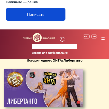
Напишите — решим!
Написать
ENG
RU
Версия для слабовидящих
История одного ХИТА: Либертанго