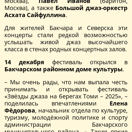
Москва),
Павел Иванов
(баритон,
Москва), а также
Большой джаз-оркестр
Асхата Сайфуллина
.
Для жителей Бакчара и Северска эти
концерты стали редкой возможностью
услышать живой джаз высочайшего
класса в стенах родных концертных залов.
14 декабря
фестиваль открылся в
Бакчарском районном доме культуры
.
– Мы очень рады, что нам выпала честь
принимать и открывать фестиваль
«Звёзды джаза на берегах Томи – 2025», –
поделилась впечатлениями
Елена
Фёдорова
, начальник отдела по культуре,
туризму, молодёжной политике и спорту
администрации Бакчарского
муниципального района. – Такие яркие