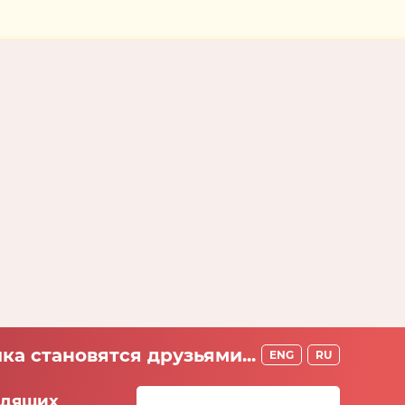
ка становятся друзьями...
ENG
RU
идящих