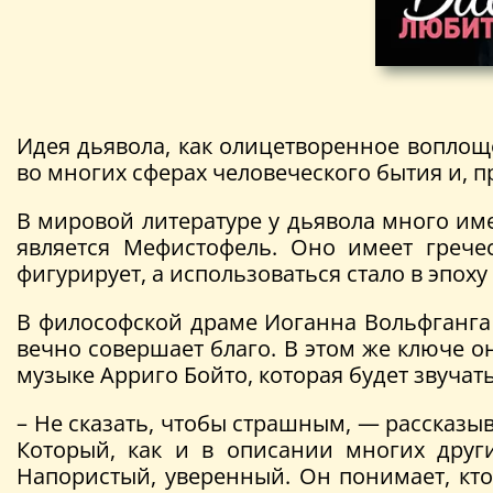
Идея дьявола, как олицетворенное воплощ
во многих сферах человеческого бытия и, пр
В мировой литературе у дьявола много им
является Мефистофель. Оно имеет грече
фигурирует, а использоваться стало в эпох
В философской драме Иоганна Вольфганга ф
вечно совершает благо. В этом же ключе 
музыке Арриго Бойто, которая будет звучат
– Не сказать, чтобы страшным, — рассказ
Который, как и в описании многих друг
Напористый, уверенный. Он понимает, кто