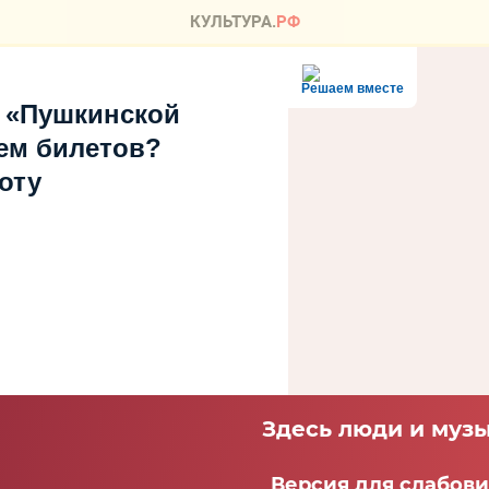
Решаем вместе
 «Пушкинской
ем билетов?
оту
Здесь люди и музы
Версия для слабов