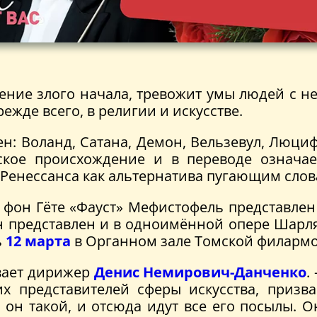
ение злого начала, тревожит умы людей с 
ежде всего, в религии и искусстве.
ен: Воланд, Сатана, Демон, Вельзевул, Люци
ское происхождение и в переводе означа
у Ренессанса как альтернатива пугающим слов
он Гёте «Фауст» Мефистофель представлен к
он представлен и в одноимённой опере Шарля
ь
12 марта
в Органном зале Томской филарм
ывает дирижер
Денис Немирович-Данченко
.
их представителей сферы искусства, призв
 он такой, и отсюда идут все его посылы. 