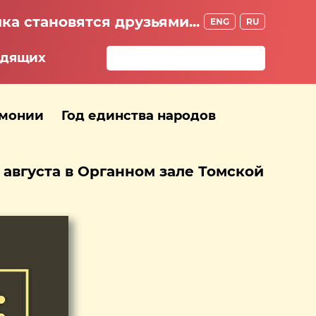
ка становятся друзьями...
ENG
RU
идящих
рмонии
Год единства народов
августа в Органном зале Томской