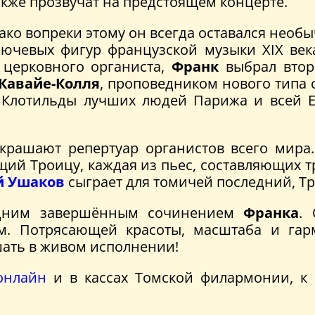
акже прозвучат на предстоящем концерте.
ако вопреки этому он всегда оставался необ
ючевых фигур французской музыки XIX века
 церковного органиста,
Франк
выбрал втор
Кавайе-Колля
, проповедником нового типа 
 Клотильды лучших людей Парижа и всей 
крашают репертуар органистов всего мира
й Троицу, каждая из пьес, составляющих трип
 Ушаков
сыграет для томичей последний, Тр
ледним завершённым сочинением
Франка
.
. Потрясающей красоты, масштаба и гар
шать в живом исполнении!
онлайн
и в кассах Томской филармонии, к