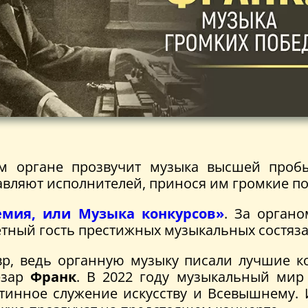
 органе прозвучит музыка высшей пробы
лавляют исполнителей, принося им громкие п
емия, или Музыка конкурсов»
. За орган
ётный гость престижных музыкальных состяз
р, ведь органную музыку писали лучшие ко
езар
Франк
. В 2022 году музыкальный мир 
инное служение искусству и Всевышнему. И