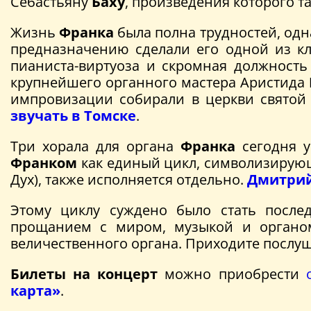
Себастьяну
Баху
, произведения которого т
Жизнь
Франка
была полна трудностей, одн
предназначению сделали его одной из кл
пианиста-виртуоза и скромная должность
крупнейшего органного мастера Аристида
импровизации собирали в церкви святой
звучать в Томске
.
Три хорала для органа
Франка
сегодня у
Франком
как единый цикл, символизирующи
Дух), также исполняется отдельно.
Дмитрий
Этому циклу суждено было стать пос
прощанием с миром, музыкой и органом
величественного органа. Приходите послу
Билеты на концерт
можно приобрести
карта»
.