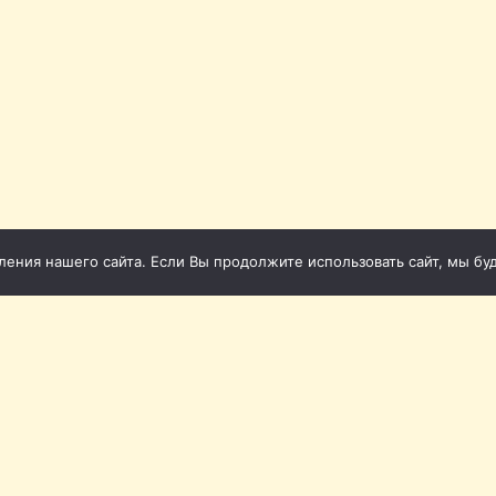
ния нашего сайта. Если Вы продолжите использовать сайт, мы буде
 2011-2026
Св
1-86
фона (Томск): 20-20-72, 20-