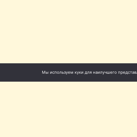
Мы используем куки для наилучшего представле
Томская филармония ©
Приёмная: +7 (3822) 51-5
Кассы с городского теле
20-62