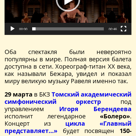
00:00
00:46
Оба спектакля были невероятно
популярны в мире. Полная версия балета
доступна в сети. Хореограф-титан ХХ века,
как называли Бежара, увидел и показал
миру великую музыку Равеля именно так.
29 марта
в БКЗ
Томский академический
симфонический оркестр
под
управлением
Игоря Берендеева
исполнит легендарное
«Болеро»
.
Концерт из
цикла «Главный
представляет…»
будет посвящен
150-