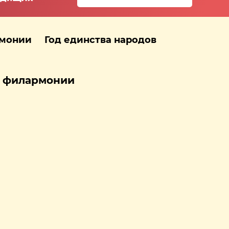
рмонии
Год единства народов
й филармонии