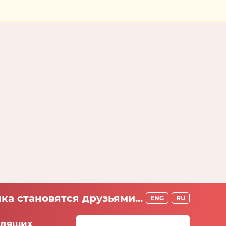
ка становятся друзьями...
ENG
RU
идящих