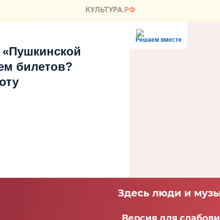
Решаем вместе
 «Пушкинской
ем билетов?
оту
Здесь люди и музы
Версия для слабов