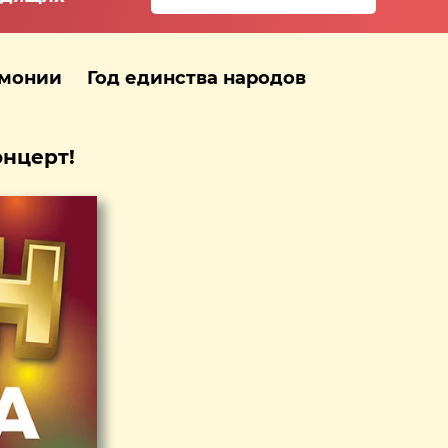
рмонии
Год единства народов
онцерт!