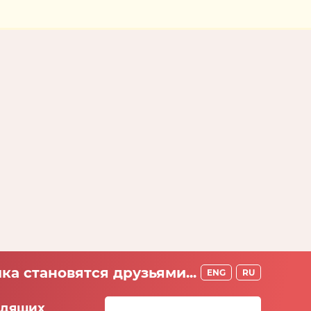
ка становятся друзьями...
ENG
RU
идящих