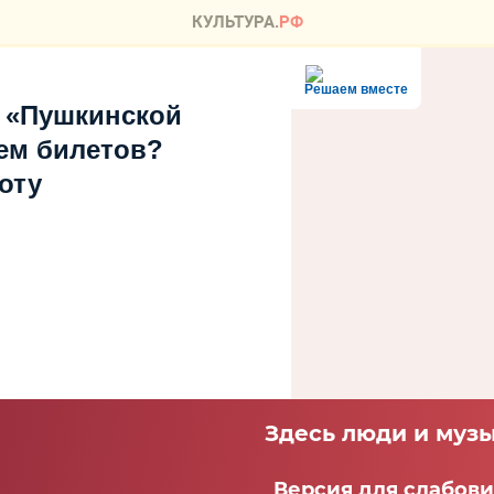
Решаем вместе
 «Пушкинской
ем билетов?
оту
Здесь люди и музы
Версия для слабов