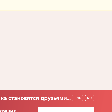
ка становятся друзьями...
ENG
RU
идящих