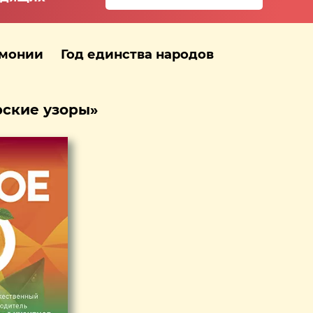
рмонии
Год единства народов
рские узоры»