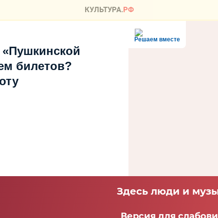
Решаем вместе
 «Пушкинской
ем билетов?
оту
Здесь люди и музы
Версия для слабов