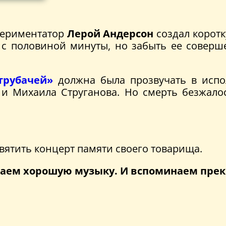
периментатор
Лерой Андерсон
создал коротк
е с половиной минуты, но забыть ее совер
трубачей»
должна была прозвучать в испо
 и Михаила Струганова. Но смерть безжало
ятить концерт памяти своего товарища.
ушаем хорошую музыку. И вспоминаем пре