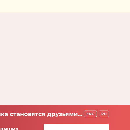
ка становятся друзьями...
ENG
RU
идящих