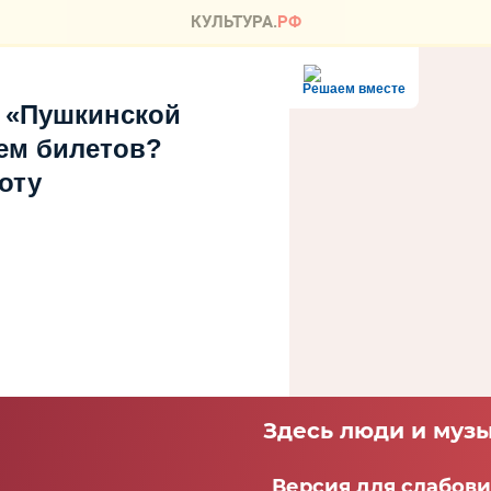
Решаем вместе
 «Пушкинской
ем билетов?
оту
Здесь люди и музы
Версия для слабов