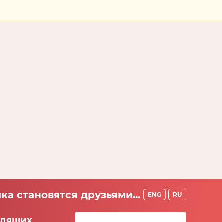
ка становятся друзьями...
ENG
RU
идящих