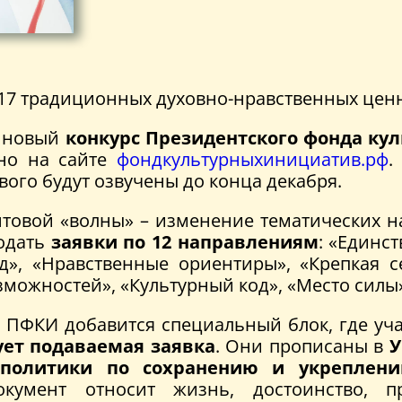
17 традиционных духовно-нравственных ценн
а новый
конкурс Президентского фонда ку
но на сайте
фондкультурныхинициатив.рф
.
вого будут озвучены до конца декабря.
овой «волны» – изменение тематических на
подать
заявки по 12 направлениям
: «Единс
», «Нравственные ориентиры», «Крепкая с
зможностей», «Культурный код», «Место силы
 ПФКИ добавится специальный блок, где уч
ует подаваемая заявка
. Они прописаны в
У
политики по сохранению и укреплению
умент относит жизнь, достоинство, пр