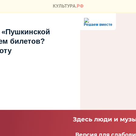
Решаем вместе
 «Пушкинской
ем билетов?
оту
Здесь люди и музы
Версия для слабов