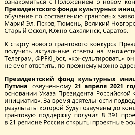
ознакомиться с Положением о новом кон
Президентского фонда культурных ини
обучение по составлению грантовых заявок
Марий Эл, Псков, Тюмень, Великий Новгород
Старый Оскол, Южно-Сахалинск, Саратов.
К старту нового грантового конкурса Пре
получить актуальные ответы на множест
Телеграм, @PFKI_bot, «консультировать» о
не смог ответить, по-прежнему можно адрес
Президентский фонд культурных ини
Путина
, озвученному
21 апреля 2021 го
основании Указа Президента Российской 
инициатив». За время деятельности подвед
результаты которой будут озвучены до кон
грантовую поддержку получил 8 391 прое
в 21 регионе России открыты проектные о