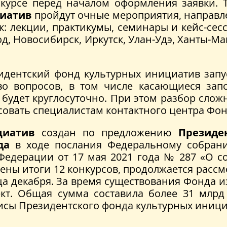
курсе перед началом оформления заявки.
циатив
пройдут очные мероприятия, направле
: лекции, практикумы, семинары и кейс-сес
, Новосибирск, Иркутск, Улан-Удэ, Ханты-Ма
зидентский фонд культурных инициатив запус
во вопросов, в том числе касающиеся зап
н будет круглосуточно. При этом разбор слож
овать специалистам контактного центра Фонда
циатив
создан по предложению
Президе
да
в ходе послания Федеральному собрани
Федерации от 17 мая 2021 года № 287 «О с
ены итоги 12 конкурсов, продолжается рассмо
ца декабря. За время существования Фонда из
кт. Общая сумма составила более 31 млрд
фисы Президентского фонда культурных иници