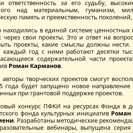
 и ответственность за его судьбу, высок
ного над материальным, гуманизм, милос
скую память и преемственность поколений, 
ов находились в единой системе ценностных
 через свои проекты. Это и ответ на вопрос
ыть проекты, какие смыслы должны нести.
дь каждый год с ними работают десятки тыс
касающиеся содержательной части проекта
тив
Роман Карманов
.
а, авторы творческих проектов смогут воспо
25 года будет запущено новое направление
анных при грантовой поддержке проектов.
товый конкурс ПФКИ на ресурсах Фонда в д
тского фонда культурных инициатив
Роман
емени
. Разработаны методические рекоменда
образовательные вебинары, выпущена серия