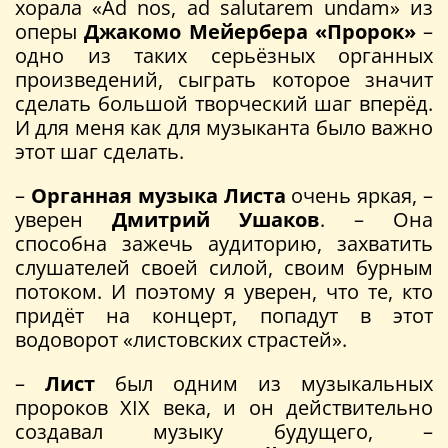
хорала «Ad nos, ad salutarem undam» из
оперы
Джакомо Мейербера «Пророк»
–
одно из таких серьёзных органных
произведений, сыграть которое значит
сделать большой творческий шаг вперёд.
И для меня как для музыканта было важно
этот шаг сделать.
–
Органная музыка Листа
очень яркая, –
уверен
Дмитрий Ушаков
. – Она
способна зажечь аудиторию, захватить
слушателей своей силой, своим бурным
потоком. И поэтому я уверен, что те, кто
придёт на концерт, попадут в этот
водоворот «листовских страстей».
–
Лист
был одним из музыкальных
пророков XIX века, и он действительно
создавал музыку будущего, –