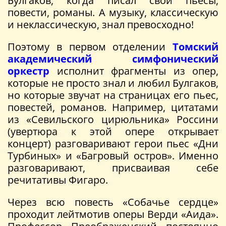
Булгаков, когда писал свои пьесы,
повести, романы. А музыку, классическую
и неклассическую, знал превосходно!
Поэтому в первом отделении
Томский
академический симфонический
оркестр
исполнит фрагменты из опер,
которые не просто знал и любил Булгаков,
но которые звучат на страницах его пьес,
повестей, романов. Например, цитатами
из «Севильского цирюльника» Россини
(увертюра к этой опере открывает
концерт) разговаривают герои пьес «Дни
Турбиных» и «Багровый остров». Именно
разговаривают, присваивая себе
речитативы Фигаро.
Через всю повесть «Собачье сердце»
проходит лейтмотив оперы Верди «Аида».