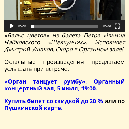
00:00
00:46
«Вальс цветов» из балета Петра Ильича
Чайковского «Щелкунчик». Исполняет
Дмитрий Ушаков. Скоро в Органном зале!
Остальные произведения предлагаем
услышать при встрече.
«Орган танцует румбу», Органный
концертный зал, 5 июля, 19:00.
Купить билет со скидкой до 20 %
или по
Пушкинской карте.