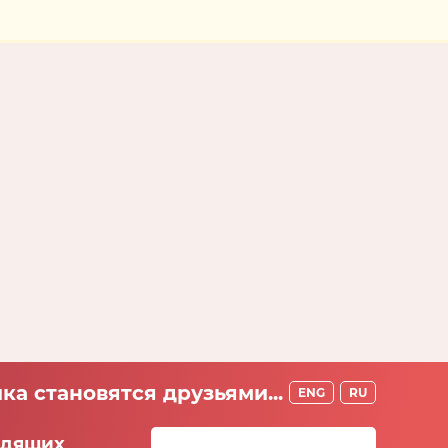
ка становятся друзьями...
ENG
RU
идящих