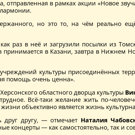
а, отправленная в рамках акции «Новое звуча
илармонии.
ержанного, но это то, на чём реально е
как раз в неё и загрузили посылки из Томс
уз принимается в Казани, завтра в Нижнем Но
 учреждений культуры присоединённых терри
акая помощь очень ценна».
 Херсонского областного дворца культуры
Ви
трудное. Всё-таки желание жить по-челове
изни объективно является жизнь культурна
 друг другу, — отмечает
Наталия Чабовс
е концерты — как самостоятельно, так и со