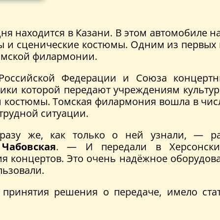
дня находится в Казани. В этом автомобиле 
ы и сценические костюмы. Одним из первых 
омской филармонии.
 Российской Федерации и Союза концертн
тники которой передают учреждениям культу
 костюмы. Томская филармония вошла в чис
 трудной ситуации.
азу же, как только о ней узнали, — рас
Чабовская
. — И передали в Херсонский
я концертов. Это очень надёжное оборудов
льзовали.
т принятия решения о передаче, имело ста