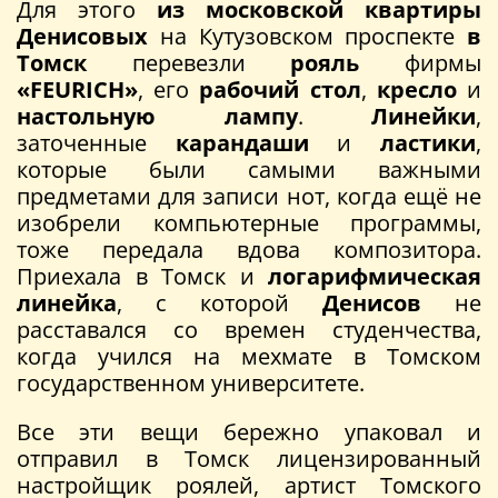
Для этого
из московской квартиры
Денисовых
на Кутузовском проспекте
в
Томск
перевезли
рояль
фирмы
«FEURICH»
, его
рабочий стол
,
кресло
и
настольную лампу
.
Линейки
,
заточенные
карандаши
и
ластики
,
которые были самыми важными
предметами для записи нот, когда ещё не
изобрели компьютерные программы,
тоже передала вдова композитора.
Приехала в Томск и
логарифмическая
линейка
, с которой
Денисов
не
расставался со времен студенчества,
когда учился на мехмате в Томском
государственном университете.
Все эти вещи бережно упаковал и
отправил в Томск лицензированный
настройщик роялей, артист Томского