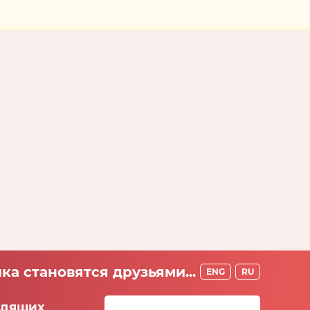
ка становятся друзьями...
ENG
RU
идящих