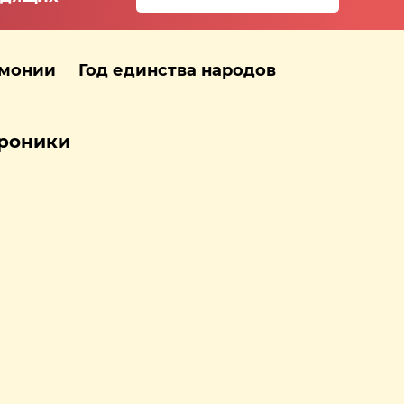
рмонии
Год единства народов
хроники