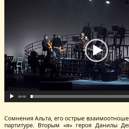
Видеоплеер
00:00
Сомнения Альта, его острые взаимоотноше
партитуре. Вторым «я» героя Данилы Д