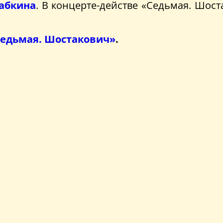
абкина
. В концерте-действе «Седьмая. Шос
Седьмая. Шостакович»
.