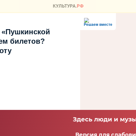
Решаем вместе
 «Пушкинской
ем билетов?
оту
Здесь люди и музы
Версия для слабов