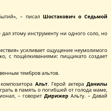
бытий», – писал
Шостакович о Седьмой
 дал этому инструменту ни одного соло, но
ашествия» усиливает ощущение неумолимого
лко, с пощёлкиваниями: пиццикато создает
твенным тембров альтов.
 композитора
Альт
. Герой актера
Данилы
рать в память о погибшей от голода маме,
ионал, – говорит
Дирижер
Альту. – Давай