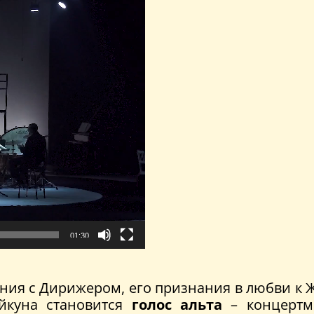
01:30
ния с Дирижером, его признания в любви к
ейкуна становится
голос альта
– концертме