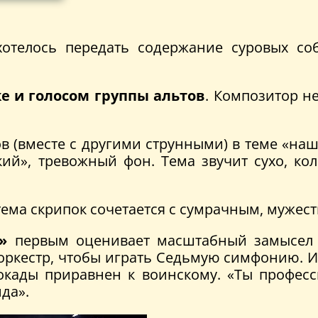
хотелось передать содержание суровых со
 и голосом группы альтов
. Композитор не
в (вместе с другими струнными) в теме «н
ий», тревожный фон. Тема звучит сухо, ко
 тема скрипок сочетается с сумрачным, мужес
»
первым оценивает масштабный замысел
оркестр, чтобы играть Седьмую симфонию. Иг
локады приравнен к воинскому. «Ты професс
да».