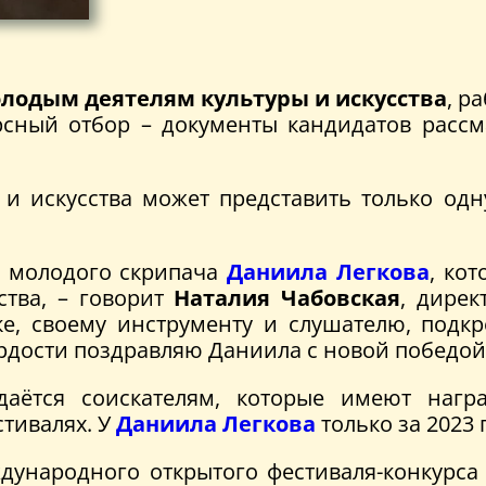
лодым деятелям культуры и искусства
, р
сный отбор – документы кандидатов рассм
 искусства может представить только одну 
о молодого скрипача
Даниила Легкова
, ко
ства, – говорит
Наталия Чабовская
, дире
е, своему инструменту и слушателю, подк
ордости поздравляю Даниила с новой победой
даётся соискателям, которые имеют наг
тивалях. У
Даниила Легкова
только за 2023 
ународного открытого фестиваля-конкурса 