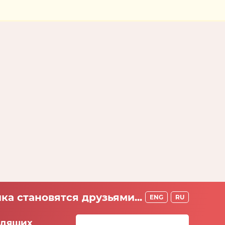
ка становятся друзьями...
ENG
RU
идящих