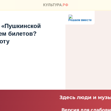
Решаем вместе
 «Пушкинской
ем билетов?
оту
Здесь люди и музы
Версия для слабов