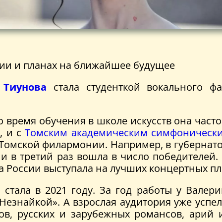
нии и планах на ближайшее будущее
 Тиунова
стала студенткой вокального фа
о время обучения в школе искусств она часто
м
, и с
Томским академическим симфонически
в Томской филармонии. Например, в губернат
и в третий раз вошла в число победителей.
ора России выступала на лучших концертных п
а
стала в 2021 году. За год работы у Валери
Незнайкой». А взрослая аудитория уже успе
ов, русских и зарубежных романсов, арий 