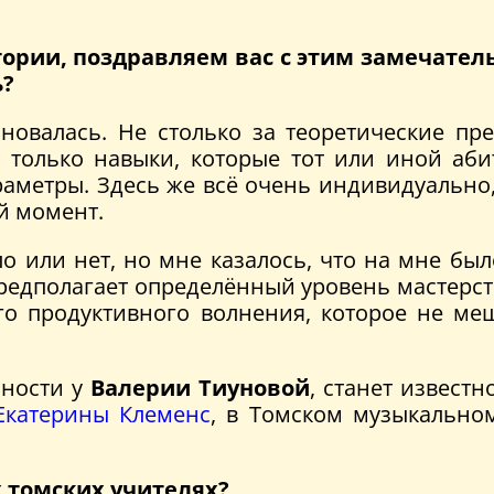
тории, поздравляем вас с этим замечате
ь?
лновалась. Не столько за теоретические пре
 только навыки, которые тот или иной аб
раметры. Здесь же всё очень индивидуально, 
й момент.
о или нет, но мне казалось, что на мне был
редполагает определённый уровень мастерств
го продуктивного волнения, которое не ме
ьности у
Валерии Тиуновой
, станет известн
Екатерины Клеменс
, в Томском музыкально
х томских учителях?