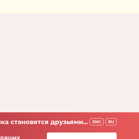
ка становятся друзьями...
ENG
RU
идящих