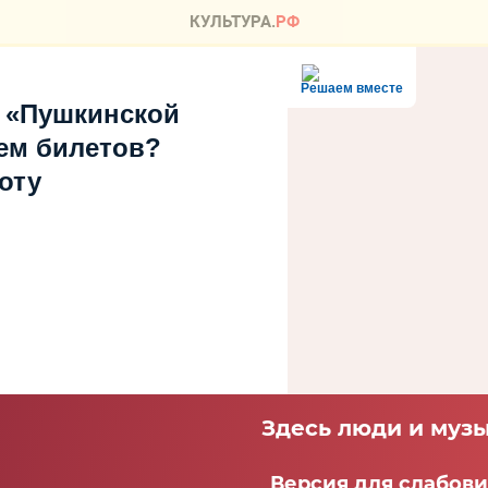
Решаем вместе
 «Пушкинской
ем билетов?
оту
Здесь люди и музы
Версия для слабов