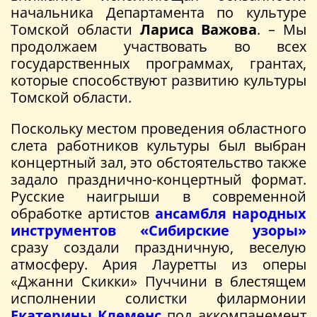
начальника Департамента по культуре
Томской области
Лариса Важова
. – Мы
продолжаем участвовать во всех
государственных программах, грантах,
которые способствуют развитию культуры
Томской области.
Поскольку местом проведения областного
слета работников культуры был выбран
концертный зал, это обстоятельство также
задало празднично-концертный формат.
Русские наигрыши в современной
обработке артистов
ансамбля народных
инструментов «Сибирские узоры»
сразу создали праздничную, веселую
атмосферу. Ария Лауретты из оперы
«Джанни Скикки» Пуччини в блестящем
исполнении солистки филармонии
Екатерины Клеменс
под аккомпанемент