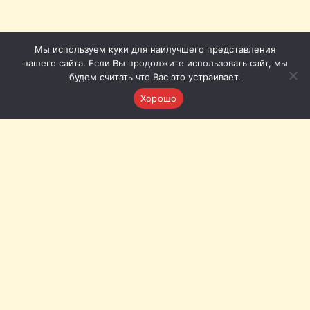
Мы используем куки для наилучшего представления
нашего сайта. Если Вы продолжите использовать сайт, мы
будем считать что Вас это устраивает.
Хорошо
Томская филармония © 2011-2026
Приёмная: +7 (3822) 51-51-86
Кассы с городского телефона (Томск): 20-20-72, 20-20-62
Кассы с мобильного: +7 (953) 920-20-62, +7 (953) 922-20-
72
Наш адрес:
Томск, пл. Ленина, 12а
Связь с нами