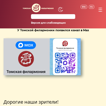
ENG
RU
Версия для слабовидящих
У Томской филармонии появился канал в Max
Дорогие наши зрители!