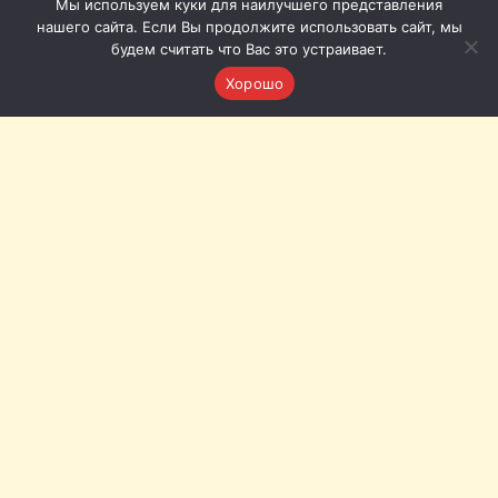
Мы используем куки для наилучшего представления
нашего сайта. Если Вы продолжите использовать сайт, мы
будем считать что Вас это устраивает.
Хорошо
Томская филармония © 2011-2026
Приёмная: +7 (3822) 51-51-86
Кассы с городского телефона (Томск): 20-20-72, 20-20-62
Кассы с мобильного: +7 (953) 920-20-62, +7 (953) 922-20-
72
Наш адрес:
Томск, пл. Ленина, 12а
Связь с нами