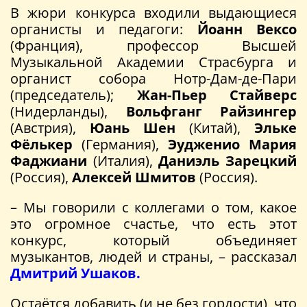
В жюри конкурса входили выдающиеся
органисты и педагоги:
Йоанн Вексо
(Франция), профессор Высшей
Музыкальной Академии Страсбурга и
органист собора Нотр-Дам-де-Пари
(председатель);
Жан-Пьер Стайверс
(Нидерланды),
Вольфганг Райзингер
(Австрия),
Юань Шен
(Китай),
Эльке
Фёлькер
(Германия),
Эудженио Мария
Фаджиани
(Италия),
Даниэль Зарецкий
(Россия),
Алексей Шмитов
(Россия).
– Мы говорили с коллегами о том, какое
это огромное счастье, что есть этот
конкурс, который объединяет
музыкантов, людей и страны, – рассказал
Дмитрий Ушаков.
Остаётся добавить (и не без гордости), что