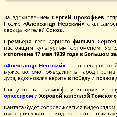
За вдохновением
Сергей Прокофьев
отпр
Позже
«Александр Невский»
стал самос
сердца жителей Союза.
Премьера
легендарного
фильма Сергея
настоящим культурным феноменом. Успе
исполнена 17 мая 1939 года
в
Большом за
«Александр Невский»
– это невероятный
мужество, смог объединить народ против
духа, вдохновляя верить в победу и правое 
Погрузитесь в атмосферу истории и ощ
оркестром
и
Хоровой капеллой Томского
Кантата будет сопровождаться видеорядом
в исторический период, запечатленный в м