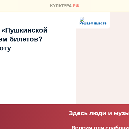
Решаем вместе
 «Пушкинской
ем билетов?
оту
Здесь люди и музы
Версия для слабов