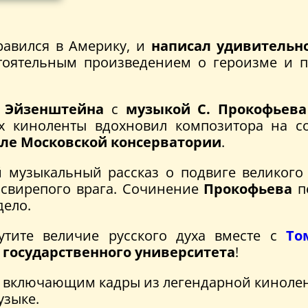
авился в Америку, и
написал удивительн
тоятельным произведением о героизме и па
 Эйзенштейна
с
музыкой С. Прокофьева
х киноленты вдохновил композитора на 
ле Московской консерватории
.
 музыкальный рассказ о подвиге великого 
 свирепого врага. Сочинение
Прокофьева
пе
дело.
утите величие русского духа вместе с
То
 государственного университета
!
, включающим кадры из легендарной кинолен
узыке.