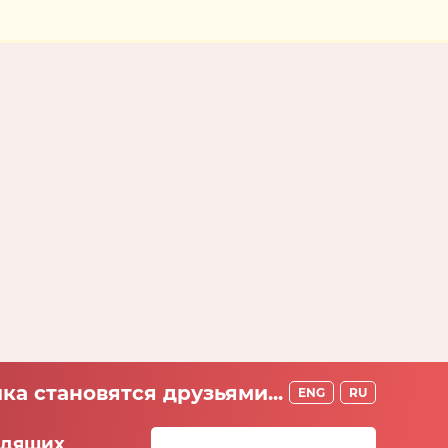
ка становятся друзьями...
ENG
RU
идящих