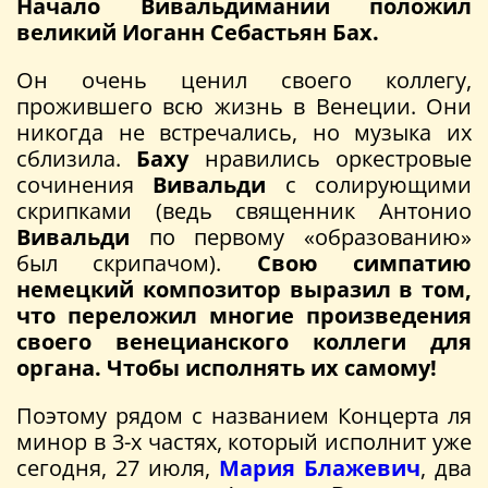
Начало Вивальдимании положил
великий Иоганн Себастьян Бах.
Он очень ценил своего коллегу,
прожившего всю жизнь в Венеции. Они
никогда не встречались, но музыка их
сблизила.
Баху
нравились оркестровые
сочинения
Вивальди
с солирующими
скрипками (ведь священник Антонио
Вивальди
по первому «образованию»
был скрипачом).
Свою симпатию
немецкий композитор выразил в том,
что переложил многие произведения
своего венецианского коллеги для
органа. Чтобы исполнять их самому!
Поэтому рядом с названием Концерта ля
минор в 3-х частях, который исполнит уже
сегодня, 27 июля,
Мария Блажевич
, два